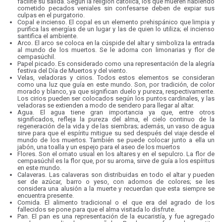
facilite su salida. Según la religión católica, los que mueren habiendo
cometido pecados veniales sin confesarse deben de expiar sus
culpas en el purgatorio.
Copal e incienso. El copal es un elemento prehispánico que limpia y
purifica las energías de un lugar y las de quien lo utiliza; el incienso
santifica el ambiente.
Arco. El arco se coloca en la cúspide del altar y simboliza la entrada
al mundo de los muertos. Se le adorna con limonarias y flor de
cempasúchil.
Papel picado. Es considerado como una representación de la alegría
festiva del Día de Muertos y del viento.
Velas, veladoras y cirios. Todos estos elementos se consideran
como una luz que guía en este mundo. Son, por tradición, de color
morado y blanco, ya que significan duelo y pureza, respectivamente.
Los cirios pueden ser colocados según los puntos cardinales, y las
veladoras se extienden a modo de sendero para llegar al altar.
Agua. El agua tiene gran importancia ya que, entre otros
significados, refleja la pureza del alma, el cielo continuo de la
regeneración de la vida y de las siembras; además, un vaso de agua
sirve para que el espíritu mitigue su sed después del viaje desde el
mundo de los muertos. También se puede colocar junto a ella un
jabón, una toalla y un espejo para el aseo de los muertos
Flores. Son el ornato usual en los altares y en el sepulcro. La flor de
cempasúchil es la flor que, por su aroma, sirve de guía a los espíritus
en este mundo.
Calaveras. Las calaveras son distribuidas en todo el altar y pueden
ser de azúcar, barro o yeso, con adornos de colores; se les
considera una alusión a la muerte y recuerdan que esta siempre se
encuentra presente.
Comida. El alimento tradicional o el que era del agrado de los
fallecidos se pone para que el alma visitada lo disfrute.
Pan. El pan es una representación de la eucaristía, y fue agregado