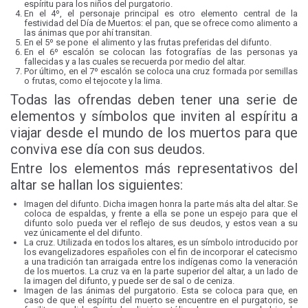
espíritu para los niños del purgatorio.
En el 4º, el personaje principal es otro elemento central de la
festividad del Día de Muertos: el pan, que se ofrece como alimento a
las ánimas que por ahí transitan.
En el 5º se pone el alimento y las frutas preferidas del difunto.
En el 6º escalón se colocan las fotografías de las personas ya
fallecidas y a las cuales se recuerda por medio del altar.
Por último, en el 7º escalón se coloca una cruz formada por semillas
o frutas, como el tejocote y la lima.
Todas las ofrendas deben tener una serie de
elementos y símbolos que inviten al espíritu a
viajar desde el mundo de los muertos para que
conviva ese día con sus deudos.
Entre los elementos más representativos del
altar se hallan los siguientes:
Imagen del difunto. Dicha imagen honra la parte más alta del altar. Se
coloca de espaldas, y frente a ella se pone un espejo para que el
difunto solo pueda ver el reflejo de sus deudos, y estos vean a su
vez únicamente el del difunto.
La cruz. Utilizada en todos los altares, es un símbolo introducido por
los evangelizadores españoles con el fin de incorporar el catecismo
a una tradición tan arraigada entre los indígenas como la veneración
de los muertos. La cruz va en la parte superior del altar, a un lado de
la imagen del difunto, y puede ser de sal o de ceniza.
Imagen de las ánimas del purgatorio. Esta se coloca para que, en
caso de que el espíritu del muerto se encuentre en el purgatorio, se