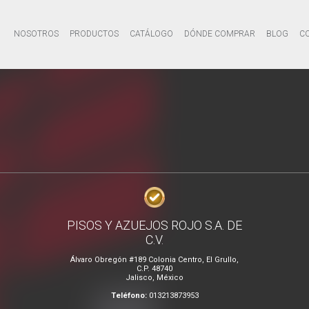
NOSOTROS
PRODUCTOS
CATÁLOGO
DÓNDE COMPRAR
BLOG
C
PISOS Y AZUEJOS ROJO S.A. DE
C.V.
Álvaro Obregón #189 Colonia Centro, El Grullo,
C.P. 48740
Jalisco, México
Teléfono:
013213873953