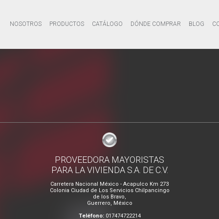
NOSOTROS
PRODUCTOS
CATÁLOGO
DÓNDE COMPRAR
BLOG
C
PROVEEDORA MAYORISTAS
PARA LA VIVIENDA S.A. DE C.V.
Carretera Nacional México - Acapulco Km 273
Colonia Ciudad de Los Servicios Chilpancingo
de los Bravo,
Guerrero, México
Teléfono:
017474722214