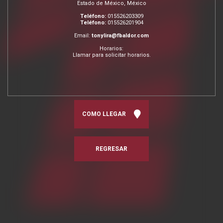
Estado de México, México
Teléfono:
015526203309
Teléfono:
015526201904
Email:
tonylira@fbaldor.com
Horarios:
Llamar para solicitar horarios.
COMO LLEGAR
REGRESAR