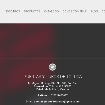
NOSOTROS
PRODUCTOS
CATÁLOGO
DÓNDE COMPRAR
BLOG
C
PUERTAS Y TUBOS DE TOLUCA
Av. Miguel Hidalgo Pte. No. 908, Col. San
Bernardino, Toluca, C.P. 50080
Estado de México, México
Teléfono:
017221673027
Email:
puertasytubosdetoluca@gmail.com