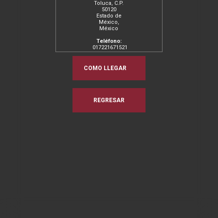
Toluca, C.P.
50120
Estado de
México,
México
Teléfono:
017221671521
Email:
puertaspisos@gmail.com
COMO LLEGAR
Horarios:
Llamar para
solicitar
horarios.
REGRESAR