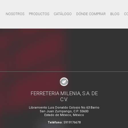
NOSOTROS
PRODUCTOS
CATÁLOGO
DÓNDE COMPRAR
BLOG
C
FERRETERIA MILENIA, S.A. DE
C.V.
Libramiento Luis Donaldo Colosio No.63 Barrio
San Juan Zumpango, C.P. 55600
Estado de México, México
Teléfono:
5919176678