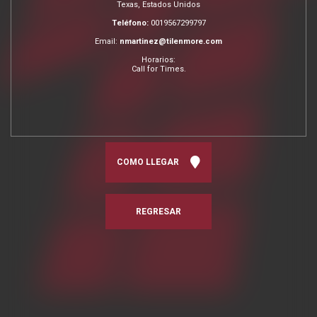
Texas, Estados Unidos
Teléfono:
0019567299797
Email:
nmartinez@tilenmore.com
Horarios:
Call for Times.
COMO LLEGAR
REGRESAR