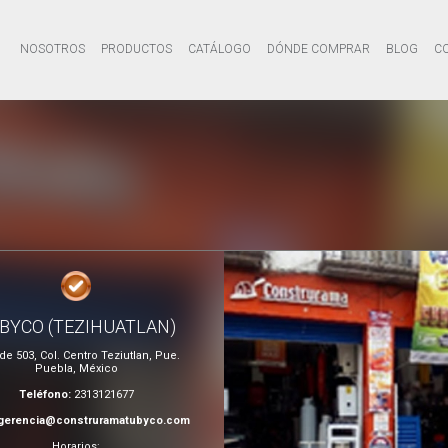
NOSOTROS
PRODUCTOS
CATÁLOGO
DÓNDE COMPRAR
BLOG
C
BYCO (TEZIHUATLAN)
de 503, Col. Centro Teziutlan, Pue.
Puebla, México
Teléfono:
2313121677
gerencia@construramatubyco.com
Horarios: