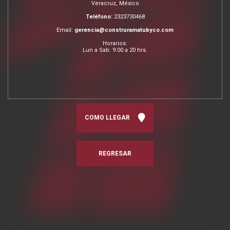
Veracruz, México
Teléfono:
2323730468
Email:
gerencia@construramatubyco.com
Horarios:
Lun a Sab: 9:00 a 20 hrs.
COMO LLEGAR
REGRESAR