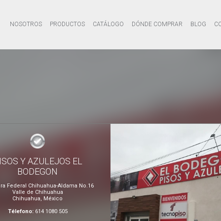
NOSOTROS
PRODUCTOS
CATÁLOGO
DÓNDE COMPRAR
BLOG
C
ISOS Y AZULEJOS EL
BODEGON
era Federal Chihuahua-Aldama No.16
Valle de Chihuahua
Chihuahua, México
Télefono:
614 1080 505