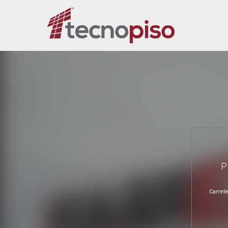
P
Carret