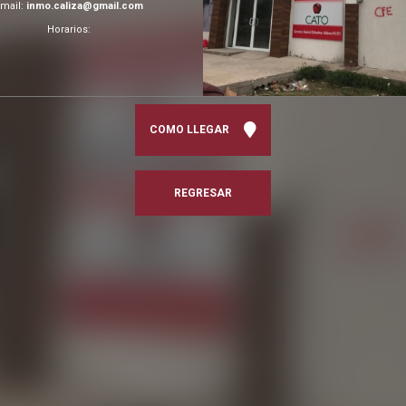
Email:
inmo.caliza@gmail.com
Horarios:
COMO LLEGAR
REGRESAR