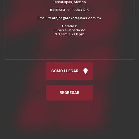
Tamaulipas, México
8331550313:
8333430269
Email:
fcorojon@dekorapisos.com.mx
Horarios:
Lunes a Sábado de
9:00 am a 7:00 pm
COMO LLEGAR
REGRESAR