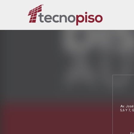
Av. José
5,6 Y 7,
Em