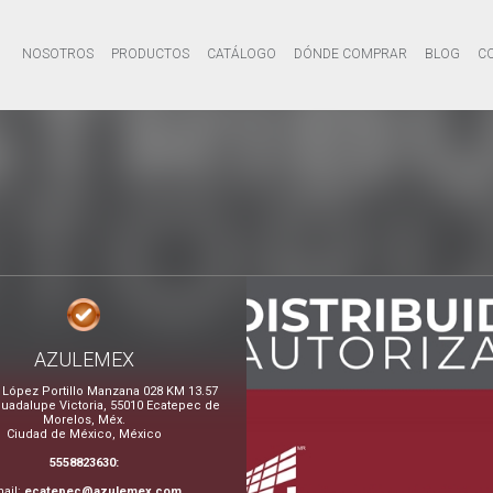
NOSOTROS
PRODUCTOS
CATÁLOGO
DÓNDE COMPRAR
BLOG
C
AZULEMEX
 López Portillo Manzana 028 KM 13.57
 Guadalupe Victoria, 55010 Ecatepec de
Morelos, Méx.
Ciudad de México, México
5558823630:
ail:
ecatepec@azulemex.com