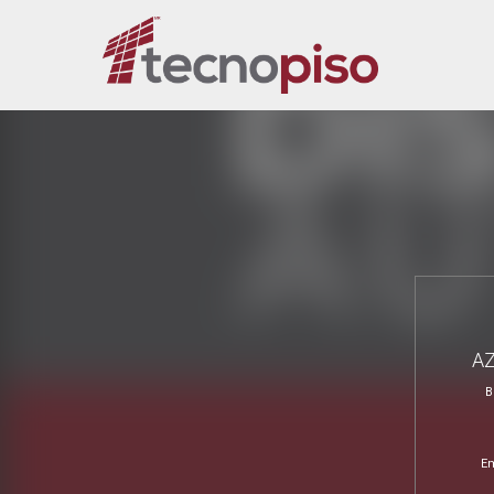
A
B
Em