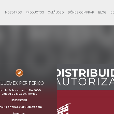
NOSOTROS
PRODUCTOS
CATÁLOGO
DÓNDE COMPRAR
BLOG
C
ZULEMEX PERIFERICO
lvd. M Avila camacho No.405-D
Ciudad de México, México
5553593378:
ail:
perferico@azulemex.com
Horarios: