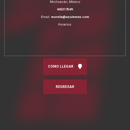
Michoacán, México
443317549:
Email:
morelia@azulemex.com
Horarios:
COMO LLEGAR
REGRESAR