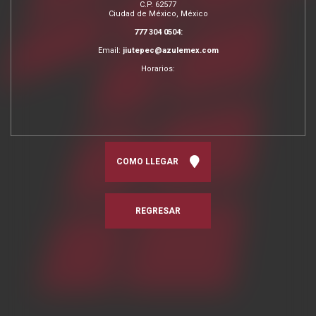
C.P. 62577
Ciudad de México, México
777 304 0504:
Email:
jiutepec@azulemex.com
Horarios:
COMO LLEGAR
REGRESAR