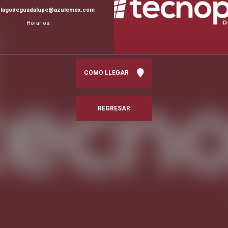
:
lagodeguadalupe@azulemex.com
Horarios:
COMO LLEGAR
REGRESAR