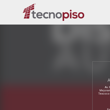
Av. 
Mejoram
Texcoco 
Em