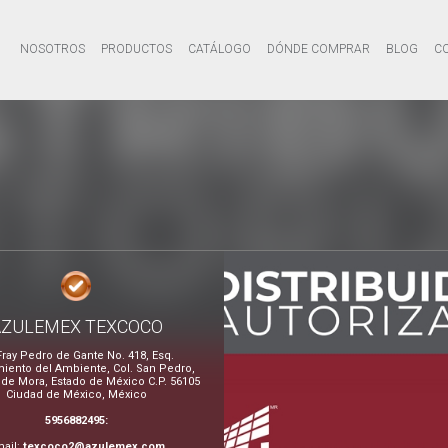
NOSOTROS
PRODUCTOS
CATÁLOGO
DÓNDE COMPRAR
BLOG
C
AZULEMEX TEXCOCO
Fray Pedro de Gante No. 418, Esq.
iento del Ambiente, Col. San Pedro,
de Mora, Estado de México C.P. 56105
Ciudad de México, México
5956882495:
ail:
texcoco2@azulemex.com