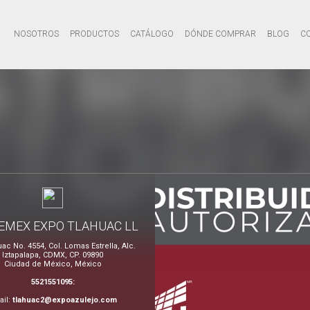
NOSOTROS
PRODUCTOS
CATÁLOGO
DÓNDE COMPRAR
BLOG
C
EMEX EXPO TLAHUAC LL
uac No. 4554, Col. Lomas Estrella, Alc.
Iztapalapa, CDMX, CP. 09890
Ciudad de México, México
5521551095:
ail:
tlahuac2@expoazulejo.com