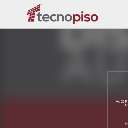
Av. 25 
Án
Em