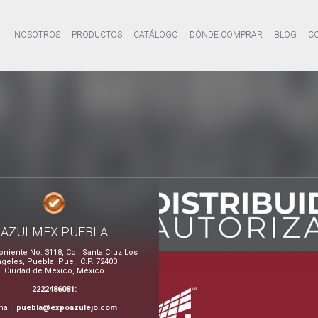
NOSOTROS
PRODUCTOS
CATÁLOGO
DÓNDE COMPRAR
BLOG
C
AZULMEX PUEBLA
Poniente No. 3118, Col. Santa Cruz Los
geles, Puebla, Pue., C.P. 72400
Ciudad de México, México
2222486081:
ail:
puebla@expoazulejo.com