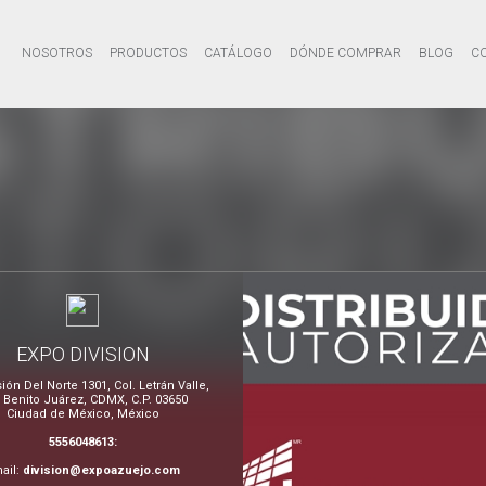
NOSOTROS
PRODUCTOS
CATÁLOGO
DÓNDE COMPRAR
BLOG
C
EXPO DIVISION
sión Del Norte 1301, Col. Letrán Valle,
. Benito Juárez, CDMX, C.P. 03650
Ciudad de México, México
5556048613:
ail:
division@expoazuejo.com