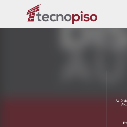
Av. Divi
Alc
Em