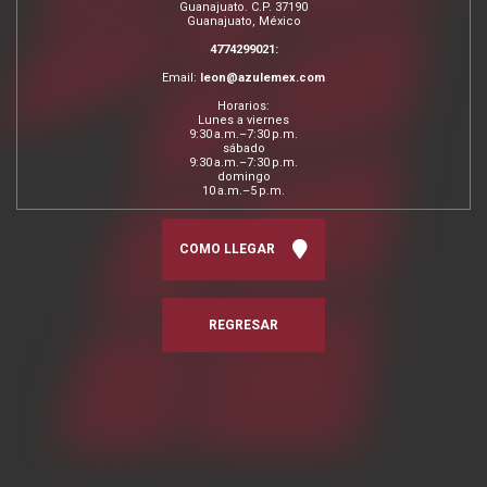
Guanajuato. C.P. 37190
Guanajuato, México
4774299021:
Email:
leon@azulemex.com
Horarios:
Lunes a viernes
9:30 a.m.–7:30 p.m.
sábado
9:30 a.m.–7:30 p.m.
domingo
10 a.m.–5 p.m.
COMO LLEGAR
REGRESAR