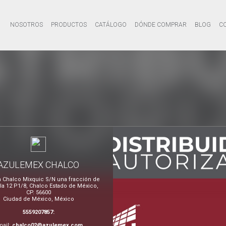
NOSOTROS
PRODUCTOS
CATÁLOGO
DÓNDE COMPRAR
BLOG
C
AZULEMEX CHALCO
a Chalco Mixquic S/N una fracción de
ela 12 P1/8, Chalco Estado de México,
CP. 56600
Ciudad de México, México
5559207857:
mail:
chalco02@azulemex.com