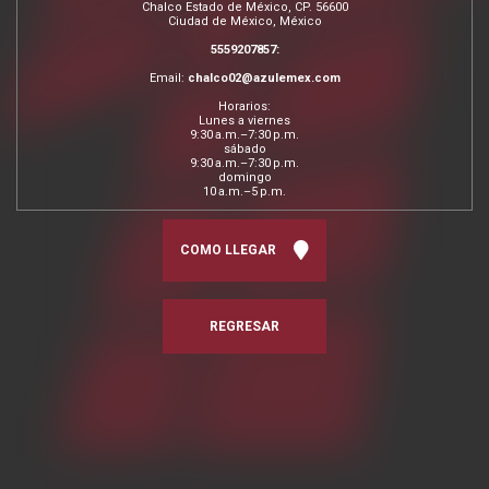
Chalco Estado de México, CP. 56600
Ciudad de México, México
5559207857:
Email:
chalco02@azulemex.com
Horarios:
Lunes a viernes
9:30 a.m.–7:30 p.m.
sábado
9:30 a.m.–7:30 p.m.
domingo
10 a.m.–5 p.m.
COMO LLEGAR
REGRESAR