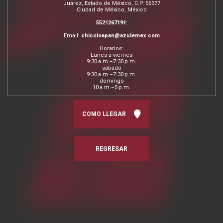
Juárez, Estado de México, C.P. 56377
Ciudad de México, México
5521267191:
Email:
chicoloapan@azulemex.com
Horarios:
Lunes a viernes
9:30 a.m.–7:30 p.m.
sábado
9:30 a.m.–7:30 p.m.
domingo
10 a.m.–5 p.m.
COMO LLEGAR
REGRESAR