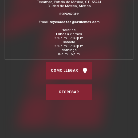
Tecámac, Estado de México, C.P. 55744
Ciudad de México, México
5969242031:
Email:
reyesacozac@azulemex.com
Horarios:
Lunes a viernes
9:30 a.m.–7:30 p.m.
sábado
9:30 a.m.–7:30 p.m.
domingo
10 a.m.–5 p.m.
COMO LLEGAR
REGRESAR