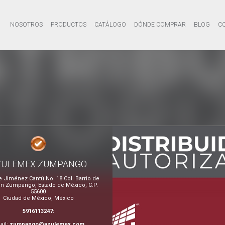
NOSOTROS
PRODUCTOS
CATÁLOGO
DÓNDE COMPRAR
BLOG
C
ZULEMEX ZUMPANGO
e Jiménez Cantú No. 18 Col. Barrio de
n Zumpango, Estado de México, C.P.
55600
Ciudad de México, México
5916113247:
ail:
zumpango@azulemex.com