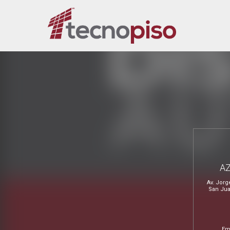
A
Av. Jorg
San Jua
Em