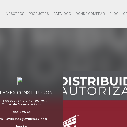
NOSOTROS
PRODUCTOS
CATÁLOGO
DÓNDE COMPRAR
BLOG
C
LEMEX CONSTITUCION
 16 de septiembre No. 200 70-A
Ciudad de México, México
5521229292:
ail:
azulemex@azulemex.com
Horarios: