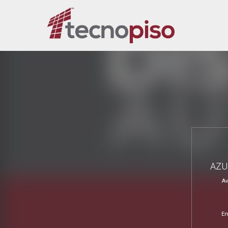
AZU
Av
Em