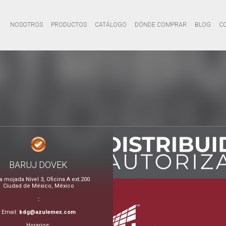
NOSOTROS
PRODUCTOS
CATÁLOGO
DÓNDE COMPRAR
BLOG
C
BARUJ DOVEK
a mojada Nivel 3, Oficina A ext.200
Ciudad de México, México
:
Email:
bdg@azulemex.com
Horarios: