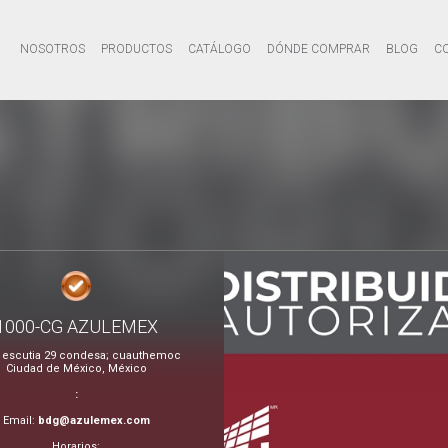
NOSOTROS
PRODUCTOS
CATÁLOGO
DÓNDE COMPRAR
BLOG
C
1000-CG AZULEMEX
 escutia 29 condesa; cuauthemoc
Ciudad de México, México
:
Email:
bdg@azulemex.com
Horarios: