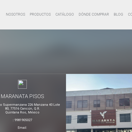
NOSOTROS
PRODUCTOS
CATÁLOGO
DÓNDE COMPRAR
BLOG
C
MARANATA PISOS
io Supermanzana 226 Manzana 40 Lote
80, 77516 Cancún, Q.R.
Quintana Roo, México
:
9981905027
Email: