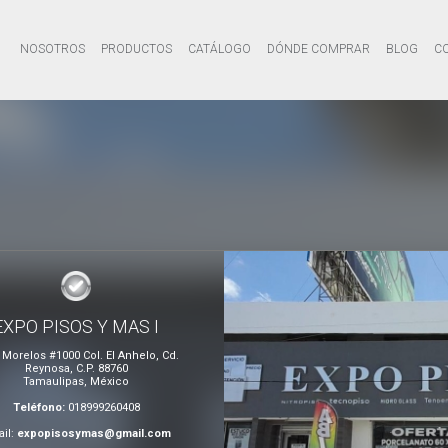
NOSOTROS
PRODUCTOS
CATÁLOGO
DÓNDE COMPRAR
BLOG
C
EXPO PISOS Y MAS I
. Morelos #1000 Col. El Anhelo, Cd.
Reynosa, C.P. 88760
Tamaulipas, México
Teléfono:
018999260408
il:
expopisosymas@gmail.com