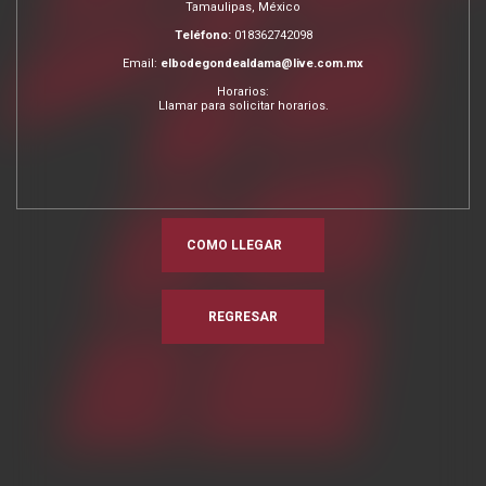
Tamaulipas, México
Teléfono:
018362742098
Email:
elbodegondealdama@live.com.mx
Horarios:
Llamar para solicitar horarios.
COMO LLEGAR
REGRESAR