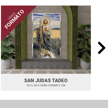
D
FORMATO
GRAN
SAN JUDAS TADEO
59.5 x 89.5 GRAN FORMATO CM