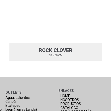
ROCK CLOVER
60 x 60 CM
ENLACES
OUTLETS
- HOME
Aguascalientes
- NOSOTROS
Cancún
- PRODUCTOS
Ecatepec
- CATÁLOGO
co
León (Torres Landa)