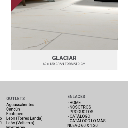
GLACIAR
60 x 120 GRAN FORMATO CM
ENLACES
OUTLETS
- HOME
Aguascalientes
- NOSOTROS
Cancún
- PRODUCTOS
Ecatepec
- CATÁLOGO
co
León (Torres Landa)
- CATÁLOGO LO MÁS
0
León (Valtierra)
NUEVO 60 X 1.20
Monterrey