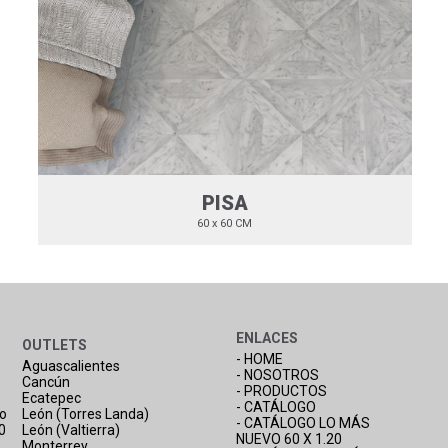
PISA
60 x 60 CM
ENLACES
OUTLETS
- HOME
Aguascalientes
- NOSOTROS
Cancún
- PRODUCTOS
Ecatepec
- CATÁLOGO
co
León (Torres Landa)
- CATÁLOGO LO MÁS
0
León (Valtierra)
NUEVO 60 X 1.20
Monterrey